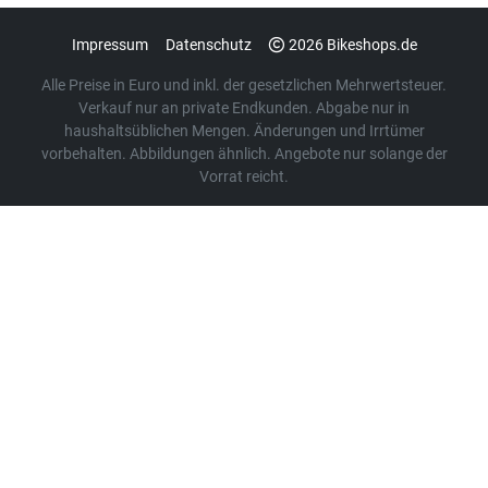
Impressum
Datenschutz
2026 Bikeshops.de
Alle Preise in Euro und inkl. der gesetzlichen Mehrwertsteuer.
Verkauf nur an private Endkunden. Abgabe nur in
haushaltsüblichen Mengen. Änderungen und Irrtümer
vorbehalten. Abbildungen ähnlich. Angebote nur solange der
Vorrat reicht.