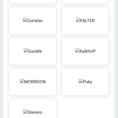
Meisterbetrieb
Probefahrt möglich
Wir sind eingetragener
Probier Dein Wunschrad bei einer
Meisterbetrieb
Probefahrt aus
Sattel-Wohlfühl-Garantie
Wenn der Sattel nicht passt,
kannst Du diesen bequem
austauschen