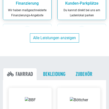
Finanzierung
Kunden-Parkplätze
Wir haben maßgeschneiderte
Du kannst direkt bei uns am
Finanzierungs-Angebote
Ladenlokal parken
Alle Leistungen anzeigen
Werkstatt
Bargeldlos zahlen
Wir reparieren Dein Fahrrad in
Bei uns kannst Du bargeldlos
unserer eigenen Werkstatt
zahlen
FAHRRAD
BEKLEIDUNG
ZUBEHÖR
ENRA-Versicherung
Mit unserem Partner ENRA
Ausbildungsbetrieb
Versicherung kannst Du bei uns
Wir bilden aus
können Dein Fahrrad versichern
lassen