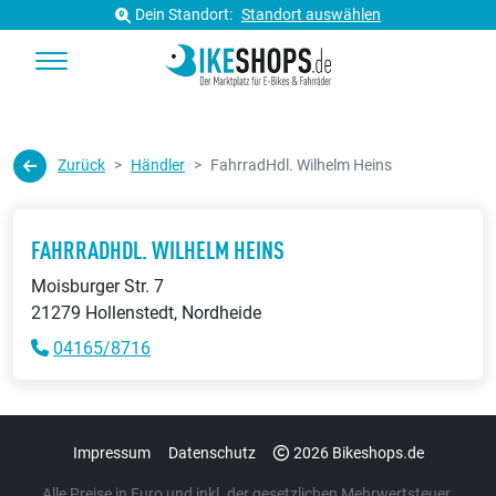
Dein Standort:
Standort auswählen
Zurück
Händler
FahrradHdl. Wilhelm Heins
FAHRRADHDL. WILHELM HEINS
Moisburger Str. 7
21279 Hollenstedt, Nordheide
04165/8716
Impressum
Datenschutz
2026 Bikeshops.de
Alle Preise in Euro und inkl. der gesetzlichen Mehrwertsteuer.