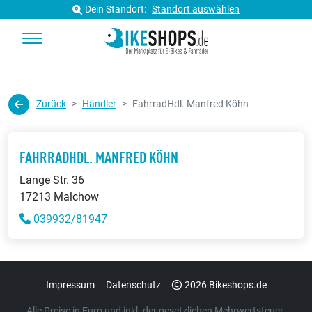
Dein Standort:
Standort auswählen
Zurück
Händler
FahrradHdl. Manfred Köhn
FAHRRADHDL. MANFRED KÖHN
Lange Str. 36
17213 Malchow
039932/81947
Impressum
Datenschutz
2026 Bikeshops.de
Alle Preise in Euro und inkl. der gesetzlichen Mehrwertsteuer.