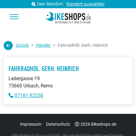
Dein Standort:
Standort auswählen
Zurück
Händler
FahrradHdl. Gerh. Heinrich
FAHRRADHDL. GERH. HEINRICH
Ledergasse 19
73660 Urbach, Rems
07181 82258
Impressum
Datenschutz
2026 Bikeshops.de
Alle Preise in Euro und inkl. der gesetzlichen Mehrwertsteuer.