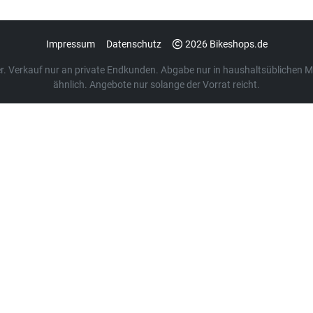
Impressum
Datenschutz
2026 Bikeshops.de
euer. Verkauf nur an private Endkunden. Abgabe nur in haushaltsübliche
ähnlich. Angebote nur solange der Vorrat reicht.