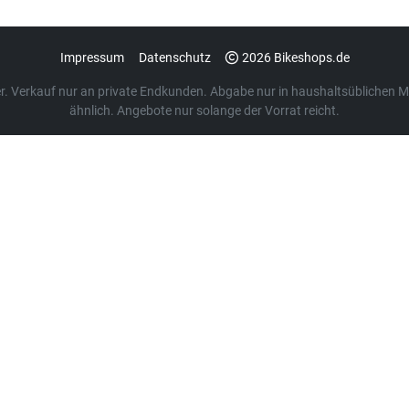
Impressum
Datenschutz
2026 Bikeshops.de
euer. Verkauf nur an private Endkunden. Abgabe nur in haushaltsübliche
ähnlich. Angebote nur solange der Vorrat reicht.