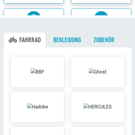
Meisterbetrieb
Probefahrt möglich
FAHRRAD
BEKLEIDUNG
ZUBEHÖR
Wir sind eingetragener
Probier Dein Wunschrad bei einer
Meisterbetrieb
Probefahrt aus
Reparatur von
Beratungs-Termine nach
Fremdfahrzeugen
Vereinbarung
Wir reparieren Dein Fahrrad auch
Mach mit uns einen Termin aus
dann, wenn es nicht bei uns
für eine individuelle Beratung
gekauft wurde