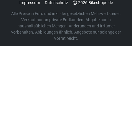
Impressum
Datenschutz
2026 Bikeshops.de
Alle Preise in Euro und inkl. der gesetzlichen Mehrwertsteuer.
Verkauf nur an private Endkunden. Abgabe nur in
haushaltsüblichen Mengen. Änderungen und Irrtümer
vorbehalten. Abbildungen ähnlich. Angebote nur solange der
Vorrat reicht.