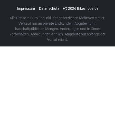
Impressum
Datenschutz
2026 Bikeshops.de
Alle Preise in Euro und inkl. der gesetzlichen Mehrwertsteuer.
Verkauf nur an private Endkunden. Abgabe nur in
haushaltsüblichen Mengen. Änderungen und Irrtümer
vorbehalten. Abbildungen ähnlich. Angebote nur solange der
Vorrat reicht.