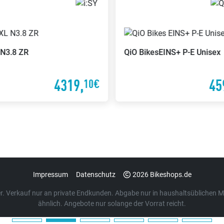
N3.8 ZR
QiO Bikes
EINS+ P-E Unisex
4319,
45
10€
Impressum
Datenschutz
2026 Bikeshops.de
euer. Verkauf nur an private Endkunden. Abgabe nur in haushaltsübliche
ähnlich. Angebote nur solange der Vorrat reicht.