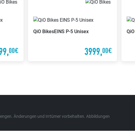
QiO Bikes
EINS P-5 Unisex
QiO
99,
3999,
00€
00€
n Mengen. Änderungen und Irrtümer vorbehalten. Abbildungen