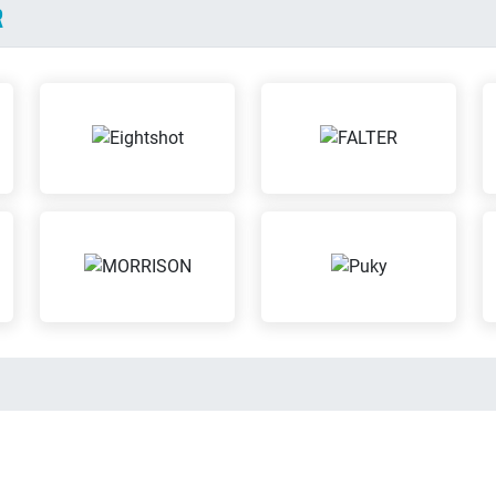
R
Leasi
Dein Kind hat bei uns die
Möglichkeit zu spielen,
Wir biet
während Du in aller Ruhe
an
einkaufen kannst
Sattel-Wohlfühl-
Repara
Garantie
Fremd
Wenn der Sattel nicht
Wir repa
passt, kannst Du diesen
auch dan
bequem austauschen
bei uns 