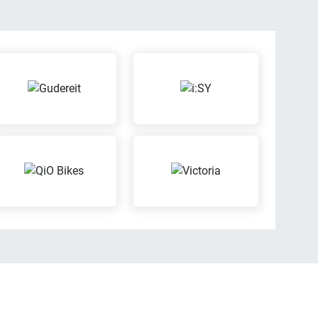
ng
Probefahrt möglich
en Leasingverträge
Probier Dein Wunschrad
bei einer Probefahrt aus
Wertgarantie-
Versicherungen
tur von
fahrzeugen
Mit der Wertgarantie
rieren Dein Fahrrad
Versicherung kannst Du
n, wenn es nicht
Dein Fahrrad günstig
gekauft wurde
gegen Diebstahl oder
Schäden versichern lassen