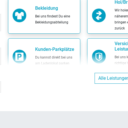
Hol/Br
Bekleidung
Wir hole
Bei uns findest Du eine
näherem
Bekleidungsabteilung
bringen 
zurück
Versic
Leist
Kunden-Parkplätze
Bei uns 
Du kannst direkt bei uns
richtige
am Ladenlokal parken
Dein Fah
Alle Leistunge
ENRA-
Bargeldlos zahlen
Mit uns
Bei uns kannst Du
Versiche
bargeldlos zahlen
uns kön
versiche
Kinder-Spielecke