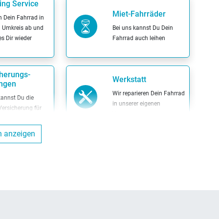
ing Service
Miet-Fahrräder
n Dein Fahrrad in
 Umkreis ab und
Bei uns kannst Du Dein
es Dir wieder
Fahrrad auch leihen
herungs-
Werkstatt
ungen
Wir reparieren Dein Fahrrad
kannst Du die
in unserer eigenen
 Versicherung für
Werkstatt
rrad
n anzeigen
Versicherung
Inzahlungnahme
möglich
erem Partner ENRA
rung kannst Du bei
Wir nehmen Dein altes
nen Dein Fahrrad
Fahrrad in Zahlung
rn lassen