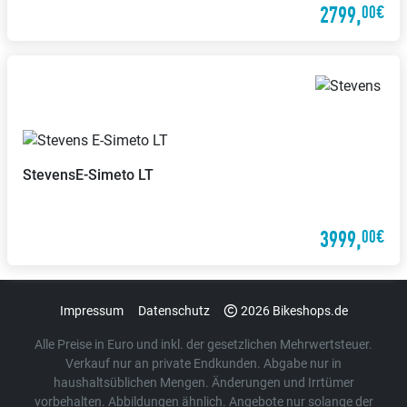
2799,
00€
Stevens
E-Simeto LT
3999,
00€
Impressum
Datenschutz
2026 Bikeshops.de
Alle Preise in Euro und inkl. der gesetzlichen Mehrwertsteuer.
Verkauf nur an private Endkunden. Abgabe nur in
haushaltsüblichen Mengen. Änderungen und Irrtümer
vorbehalten. Abbildungen ähnlich. Angebote nur solange der