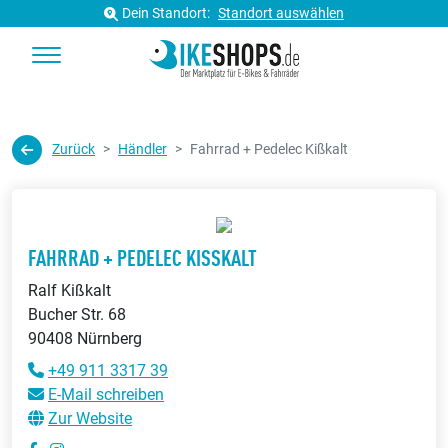
Dein Standort:
Standort auswählen
Zurück
Händler
Fahrrad + Pedelec Kißkalt
FAHRRAD + PEDELEC KISSKALT
Ralf Kißkalt
Bucher Str. 68
90408 Nürnberg
+49 911 3317 39
E-Mail schreiben
Zur Website