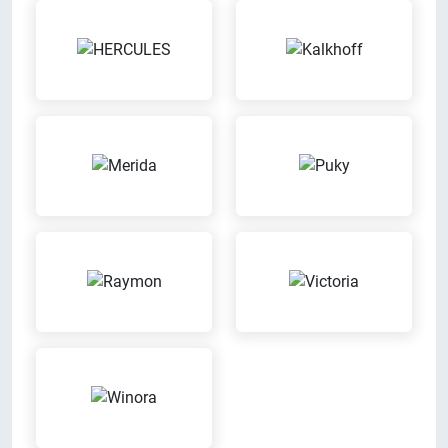
Probefahrt möglich
Leasing
Probier Dein Wunschrad bei einer
Wir bieten Leasingverträge an
Probefahrt aus
Wertgarantie-
Versicherungen
Beratungs-Termine nach
Vereinbarung
Mit der Wertgarantie
Mach mit uns einen Termin aus
Versicherung kannst Du Dein
für eine individuelle Beratung
Fahrrad günstig gegen Diebstahl
oder Schäden versichern lassen