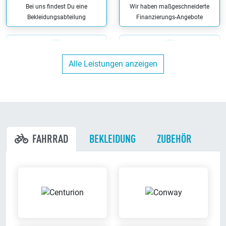
Bei uns findest Du eine
Wir haben maßgeschneiderte
Bekleidungsabteilung
Finanzierungs-Angebote
Alle Leistungen anzeigen
Kunden-Parkplätze
Werkstatt
Du kannst direkt bei uns am
Wir reparieren Dein Fahrrad in
Ladenlokal parken
unserer eigenen Werkstatt
FAHRRAD
BEKLEIDUNG
ZUBEHÖR
Bargeldlos zahlen
Ausbildungsbetrieb
Bei uns kannst Du bargeldlos
Wir bilden aus
zahlen