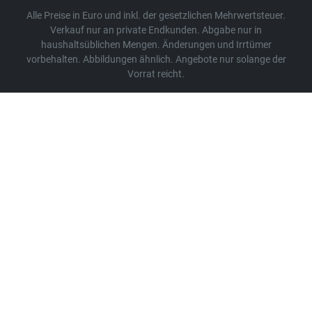
Alle Preise in Euro und inkl. der gesetzlichen Mehrwertsteuer.
Verkauf nur an private Endkunden. Abgabe nur in
haushaltsüblichen Mengen. Änderungen und Irrtümer
vorbehalten. Abbildungen ähnlich. Angebote nur solange der
Vorrat reicht.