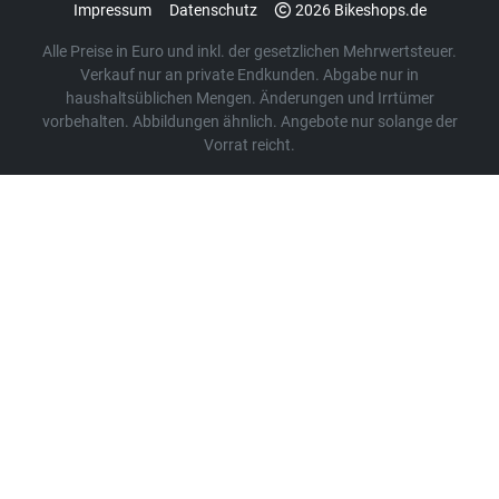
Impressum
Datenschutz
2026 Bikeshops.de
Alle Preise in Euro und inkl. der gesetzlichen Mehrwertsteuer.
Verkauf nur an private Endkunden. Abgabe nur in
haushaltsüblichen Mengen. Änderungen und Irrtümer
vorbehalten. Abbildungen ähnlich. Angebote nur solange der
Vorrat reicht.