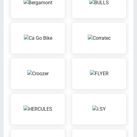
unserer eigenen Werkstatt
zahlen
ENRA-Versicherung
Mit unserem Partner ENRA
Ausbildungsbetrieb
Versicherung kannst Du bei uns
Wir bilden aus
können Dein Fahrrad versichern
lassen
Probefahrt möglich
Leasing
Probier Dein Wunschrad bei einer
Wir bieten Leasingverträge an
Probefahrt aus