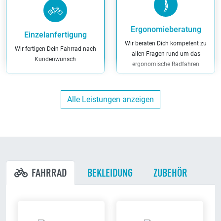
Ergonomieberatung
Einzelanfertigung
Wir beraten Dich kompetent zu
Wir fertigen Dein Fahrrad nach
allen Fragen rund um das
Kundenwunsch
ergonomische Radfahren
Alle Leistungen anzeigen
Finanzierung
Kunden-Parkplätze
Wir haben maßgeschneiderte
Du kannst direkt bei uns am
Finanzierungs-Angebote
Ladenlokal parken
FAHRRAD
BEKLEIDUNG
ZUBEHÖR
Werkstatt
Bargeldlos zahlen
Wir reparieren Dein Fahrrad in
Bei uns kannst Du bargeldlos