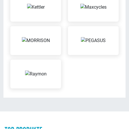
Sattel-Wohlfühl-Garantie
Beratungs-Termine nach
Vereinbarung
Wenn der Sattel nicht passt,
Mach mit uns einen Termin aus
kannst Du diesen bequem
für eine individuelle Beratung
austauschen
Wertgarantie-
Reparatur von
Versicherungen
Fremdfahrzeugen
Mit der Wertgarantie
Wir reparieren Dein Fahrrad auch
Versicherung kannst Du Dein
dann, wenn es nicht bei uns
Fahrrad günstig gegen Diebstahl
gekauft wurde
oder Schäden versichern lassen