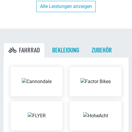
Alle Leistungen anzeigen
Hol/Bring Service
Finanzierung
Wir holen Dein Fahrrad in
Wir haben maßgeschneiderte
näherem Umkreis ab und bringen
Finanzierungs-Angebote
es Dir wieder zurück
FAHRRAD
BEKLEIDUNG
ZUBEHÖR
Kunden-Parkplätze
Werkstatt
Du kannst direkt bei uns am
Wir reparieren Dein Fahrrad in
Ladenlokal parken
unserer eigenen Werkstatt
Body-Scanning
Ausbildungsbetrieb