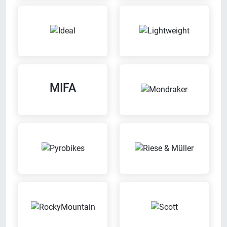
Bei uns findest Du das
Bodyscanning System zur
Wir bilden aus
optimalen Körpervermessung
Inzahlungnahme möglich
MIFA
Kaffee-Bar
Wir nehmen Dein altes Fahrrad in
Geniess bei uns eine Tasse Kaffee
Zahlung
Meisterbetrieb
Probefahrt möglich
Wir sind eingetragener
Probier Dein Wunschrad bei einer
Meisterbetrieb
Probefahrt aus