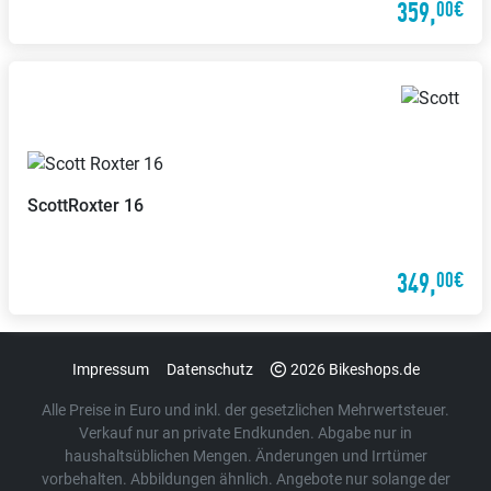
359,
00€
Scott
Roxter 16
349,
00€
Impressum
Datenschutz
2026 Bikeshops.de
Alle Preise in Euro und inkl. der gesetzlichen Mehrwertsteuer.
Verkauf nur an private Endkunden. Abgabe nur in
haushaltsüblichen Mengen. Änderungen und Irrtümer
vorbehalten. Abbildungen ähnlich. Angebote nur solange der