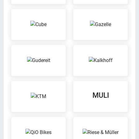
Werkstatt
Bargeldlos zahlen
Wir reparieren Dein Fahrrad in
Bei uns kannst Du bargeldlos
unserer eigenen Werkstatt
zahlen
ENRA-Versicherung
MULI
Mit unserem Partner ENRA
Ausbildungsbetrieb
Versicherung kannst Du bei uns
Wir bilden aus
können Dein Fahrrad versichern
lassen