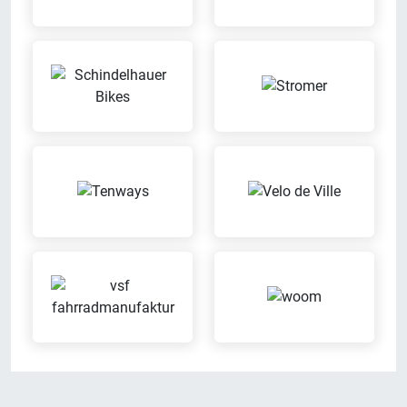
Inzahlungnahme möglich
Leasing
Wir nehmen Dein altes Fahrrad in
Wir bieten Leasingverträge an
Zahlung
Meisterbetrieb
Probefahrt möglich
Wir sind eingetragener
Probier Dein Wunschrad bei einer
Meisterbetrieb
Probefahrt aus
Sattel-Wohlfühl-Garantie
Servicerad
Wenn der Sattel nicht passt,
Während Dein Fahrrad repariert
kannst Du diesen bequem
wird, stellen wir ein Servicerad zur
austauschen
Verfügung