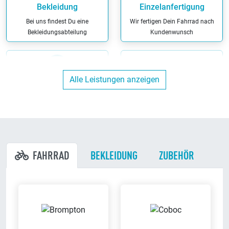
Bekleidung
Einzelanfertigung
Bei uns findest Du eine
Wir fertigen Dein Fahrrad nach
Bekleidungsabteilung
Kundenwunsch
Alle Leistungen anzeigen
Ergonomieberatung
Finanzierung
Wir beraten Dich kompetent zu
Wir haben maßgeschneiderte
allen Fragen rund um das
Finanzierungs-Angebote
ergonomische Radfahren
FAHRRAD
BEKLEIDUNG
ZUBEHÖR
Versicherungs-
Miet-Fahrräder
Leistungen
Bei uns kannst Du Dein Fahrrad
Bei uns kannst Du die richtige
auch leihen
Versicherung für Dein Fahrrad