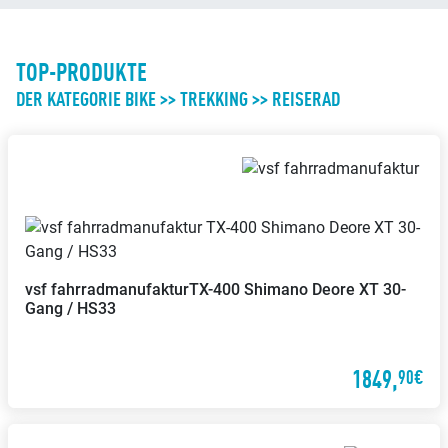
TOP-PRODUKTE
DER KATEGORIE BIKE >> TREKKING >> REISERAD
Reparatur von
Beratungs-Termine nach
Fremdfahrzeugen
Vereinbarung
Wir reparieren Dein Fahrrad auch
Mach mit uns einen Termin aus
dann, wenn es nicht bei uns
für eine individuelle Beratung
gekauft wurde
vsf fahrradmanufaktur
TX-400 Shimano Deore XT 30-
Gang / HS33
Wertgarantie-
Versicherungen
Mit der Wertgarantie
1849,
90€
Versicherung kannst Du Dein
Fahrrad günstig gegen Diebstahl
oder Schäden versichern lassen