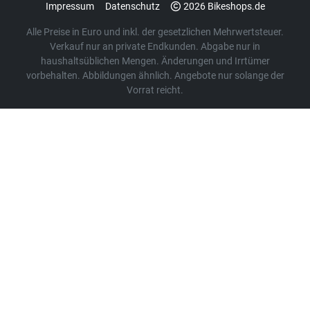
Impressum
Datenschutz
2026 Bikeshops.de
Alle Preise in Euro und inkl. der gesetzlichen Mehrwertsteuer.
Verkauf nur an private Endkunden. Abgabe nur in
haushaltsüblichen Mengen. Änderungen und Irrtümer
vorbehalten. Abbildungen ähnlich. Angebote nur solange der
Vorrat reicht.