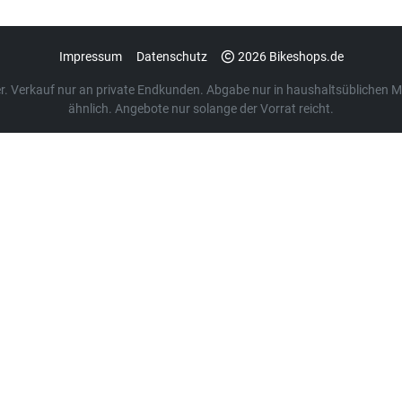
Impressum
Datenschutz
2026 Bikeshops.de
euer. Verkauf nur an private Endkunden. Abgabe nur in haushaltsübliche
ähnlich. Angebote nur solange der Vorrat reicht.