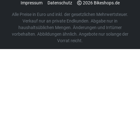
Impressum
Datenschutz
2026 Bikeshops.de
Alle Preise in Euro und inkl. der gesetzlichen Mehrwertsteuer.
Verkauf nur an private Endkunden. Abgabe nur in
haushaltsüblichen Mengen. Änderungen und Irrtümer
vorbehalten. Abbildungen ähnlich. Angebote nur solange der
Vorrat reicht.