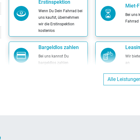
Erstinspektion
Miet-F
Wenn Du Dein Fahrrad bei
Bei uns 
uns kaufst, übernehmen
Fahrrad 
wir die Erstinspektion
kostenlos
Bargeldlos zahlen
Leasi
Bei uns kannst Du
Wir biet
bargeldlos zahlen
an
Alle Leistunge
Reparatur von
Fremdfahrzeugen
Wir reparieren Dein Fahrrad
auch dann, wenn es nicht
bei uns gekauft wurde
R