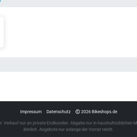
Impressum
Datenschutz
2026 Bikeshops.de
euer. Verkauf nur an private Endkunden. Abgabe nur in haushaltsübliche
ähnlich. Angebote nur solange der Vorrat reicht.