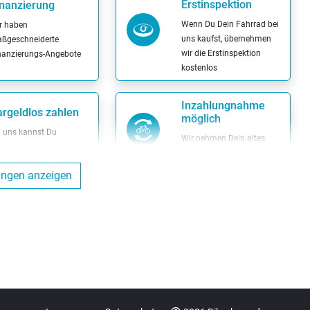
Erstinspektion
inanzierung
Wenn Du Dein Fahrrad bei
r haben
uns kaufst, übernehmen
ßgeschneiderte
wir die Erstinspektion
nanzierungs-Angebote
kostenlos
Inzahlungnahme
rgeldlos zahlen
möglich
i uns kannst Du
Wir nehmen Dein altes
rgeldlos zahlen
Fahrrad in Zahlung
tungen anzeigen
ttel-Wohlfühl-
Reparatur von
arantie
Fremdfahrzeugen
nn der Sattel nicht
Wir reparieren Dein Fahrrad
sst, kannst Du diesen
auch dann, wenn es nicht
quem austauschen
bei uns gekauft wurde