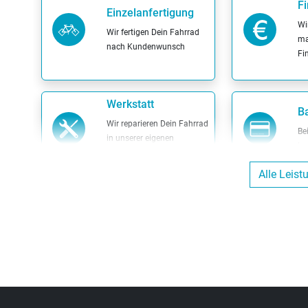
F
Einzelanfertigung
Wi
Wir fertigen Dein Fahrrad
ma
nach Kundenwunsch
Fi
Werkstatt
Ba
Wir reparieren Dein Fahrrad
Be
in unserer eigenen
ba
Werkstatt
Alle Leis
Sa
G
Probefahrt möglich
We
Probier Dein Wunschrad
pa
bei einer Probefahrt aus
be
Wertgarantie-
Versicherungen