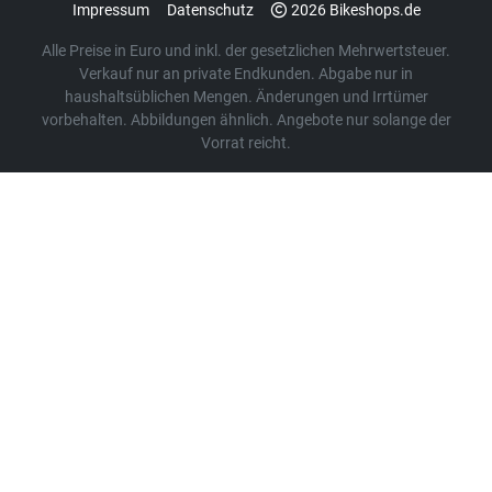
Impressum
Datenschutz
2026 Bikeshops.de
Alle Preise in Euro und inkl. der gesetzlichen Mehrwertsteuer.
Verkauf nur an private Endkunden. Abgabe nur in
haushaltsüblichen Mengen. Änderungen und Irrtümer
vorbehalten. Abbildungen ähnlich. Angebote nur solange der
Vorrat reicht.