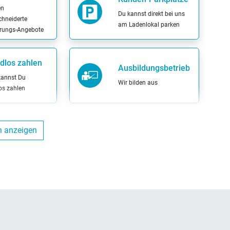
en
Du kannst direkt bei uns
hneiderte
am Ladenlokal parken
erungs-Angebote
dlos zahlen
Ausbildungsbetrieb
kannst Du
Wir bilden aus
os zahlen
lungnahme
Probefahrt möglich
n anzeigen
ch
Probier Dein Wunschrad
en Dein altes
bei einer Probefahrt aus
in Zahlung