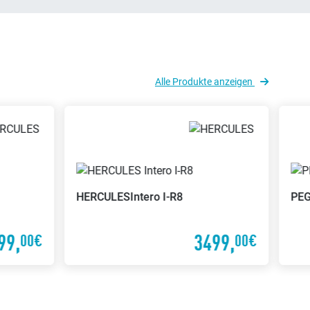
Alle Produkte anzeigen
HERCULES
Intero I-R8
PE
99,
3499,
00€
00€