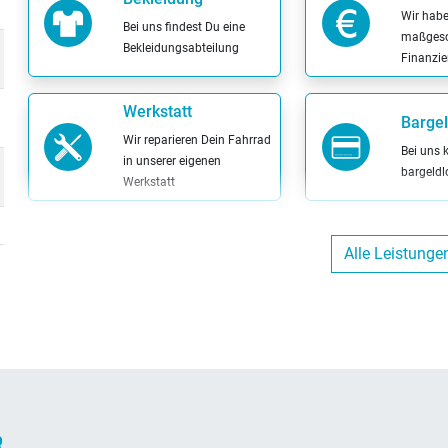
Wir hab
Bei uns findest Du eine
maßgesc
Bekleidungsabteilung
Finanzi
Werkstatt
Bargel
Wir reparieren Dein Fahrrad
Bei uns 
in unserer eigenen
bargeldl
Werkstatt
Inzah
Alle Leistunge
mögli
EasyCredit
Wir nehm
easyCredit
Fahrrad 
Wertgarantie-
Versicherungen
Mit der Wertgarantie
Versicherung kannst Du
R
Dein Fahrrad günstig