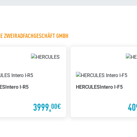
LE ZWEIRADFACHGESCHÄFT GMBH
ES
Intero I-R5
HERCULES
Intero I-F5
3999,
40
00€