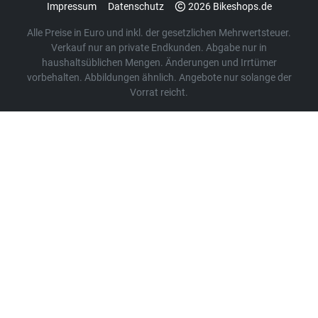
Impressum
Datenschutz
2026 Bikeshops.de
Alle Preise in Euro und inkl. der gesetzlichen Mehrwertsteuer.
Verkauf nur an private Endkunden. Abgabe nur in
haushaltsüblichen Mengen. Änderungen und Irrtümer
vorbehalten. Abbildungen ähnlich. Angebote nur solange der
Vorrat reicht.