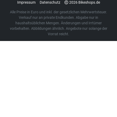
Impressum
Datenschutz
2026 Bikeshops.de
Alle Preise in Euro und inkl. der gesetzlichen Mehrwertsteuer.
Verkauf nur an private Endkunden. Abgabe nur in
haushaltsüblichen Mengen. Änderungen und Irrtümer
vorbehalten. Abbildungen ähnlich. Angebote nur solange der
Vorrat reicht.