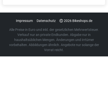
Impressum
Datenschutz
2026 Bikeshops.de
Alle Preise in Euro und inkl. der gesetzlichen Mehrwertsteuer.
Verkauf nur an private Endkunden. Abgabe nur in
haushaltsüblichen Mengen. Änderungen und Irrtümer
vorbehalten. Abbildungen ähnlich. Angebote nur solange der
Vorrat reicht.