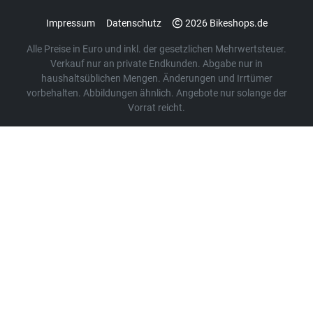
Impressum
Datenschutz
2026 Bikeshops.de
Alle Preise in Euro und inkl. der gesetzlichen Mehrwertsteuer.
Verkauf nur an private Endkunden. Abgabe nur in
haushaltsüblichen Mengen. Änderungen und Irrtümer
vorbehalten. Abbildungen ähnlich. Angebote nur solange der
Vorrat reicht.