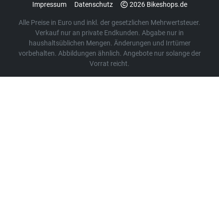
Impressum
Datenschutz
2026 Bikeshops.de
Alle Preise in Euro und inkl. der gesetzlichen Mehrwertsteuer.
Verkauf nur an private Endkunden. Abgabe nur in
haushaltsüblichen Mengen. Änderungen und Irrtümer
vorbehalten. Abbildungen ähnlich. Angebote nur solange der
Vorrat reicht.