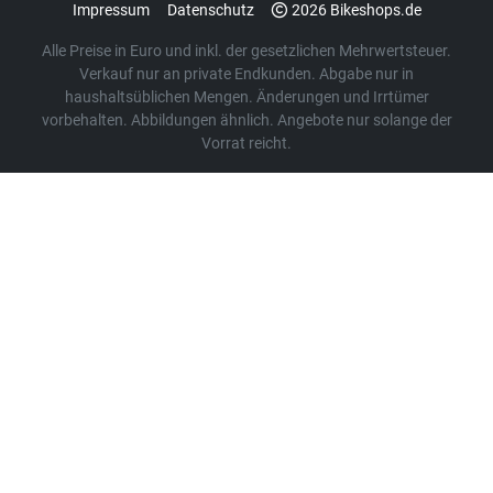
Impressum
Datenschutz
2026 Bikeshops.de
Alle Preise in Euro und inkl. der gesetzlichen Mehrwertsteuer.
Verkauf nur an private Endkunden. Abgabe nur in
haushaltsüblichen Mengen. Änderungen und Irrtümer
vorbehalten. Abbildungen ähnlich. Angebote nur solange der
Vorrat reicht.