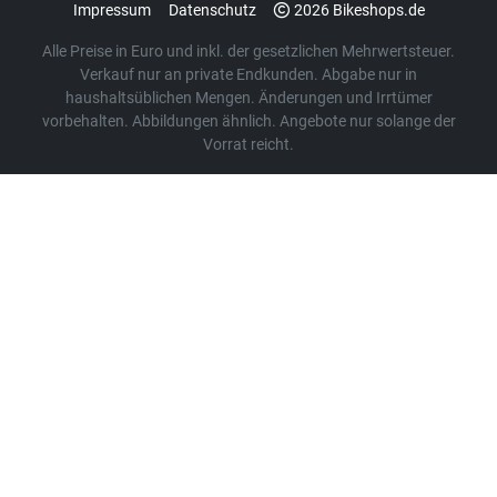
Impressum
Datenschutz
2026 Bikeshops.de
Alle Preise in Euro und inkl. der gesetzlichen Mehrwertsteuer.
Verkauf nur an private Endkunden. Abgabe nur in
haushaltsüblichen Mengen. Änderungen und Irrtümer
vorbehalten. Abbildungen ähnlich. Angebote nur solange der
Vorrat reicht.