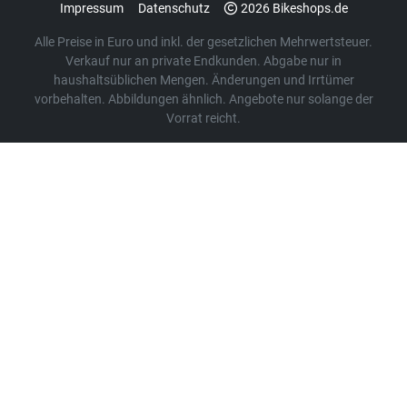
Impressum
Datenschutz
2026 Bikeshops.de
Alle Preise in Euro und inkl. der gesetzlichen Mehrwertsteuer.
Verkauf nur an private Endkunden. Abgabe nur in
haushaltsüblichen Mengen. Änderungen und Irrtümer
vorbehalten. Abbildungen ähnlich. Angebote nur solange der
Vorrat reicht.