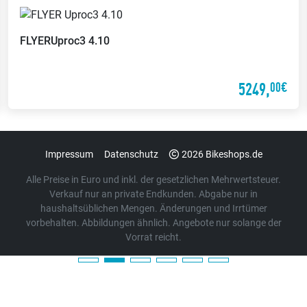
FLYER
Uproc3 4.10
5249,
00€
Impressum
Datenschutz
2026 Bikeshops.de
Alle Preise in Euro und inkl. der gesetzlichen Mehrwertsteuer.
Verkauf nur an private Endkunden. Abgabe nur in
haushaltsüblichen Mengen. Änderungen und Irrtümer
vorbehalten. Abbildungen ähnlich. Angebote nur solange der
Vorrat reicht.