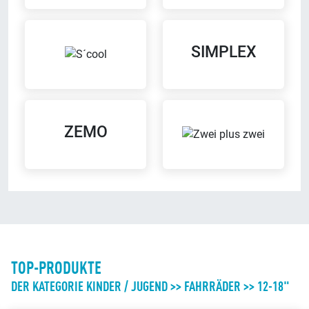
SIMPLEX
Sattel-Wohlfühl-Garantie
Beratungs-Termine nach
Vereinbarung
Wenn der Sattel nicht passt,
Mach mit uns einen Termin aus
kannst Du diesen bequem
für eine individuelle Beratung
austauschen
ZEMO
Reparatur von
Umtausch-Service
Fremdfahrzeugen
Bei uns kannst Du bequem
Wir reparieren Dein Fahrrad auch
umtauschen, wenn Dir ein
dann, wenn es nicht bei uns
Produkt mal nicht gefällt
gekauft wurde
TOP-PRODUKTE
DER KATEGORIE KINDER / JUGEND >> FAHRRÄDER >> 12-18"