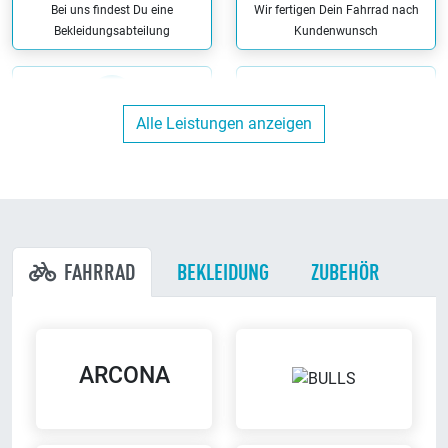
Bei uns findest Du eine
Wir fertigen Dein Fahrrad nach
Bekleidungsabteilung
Kundenwunsch
Alle Leistungen anzeigen
Ergonomieberatung
Finanzierung
Wir beraten Dich kompetent zu
Wir haben maßgeschneiderte
allen Fragen rund um das
Finanzierungs-Angebote
ergonomische Radfahren
FAHRRAD
BEKLEIDUNG
ZUBEHÖR
Hol/Bring Service
Miet-Fahrräder
Wir holen Dein Fahrrad in
ARCONA
Bei uns kannst Du Dein Fahrrad
näherem Umkreis ab und bringen
auch leihen
es Dir wieder zurück