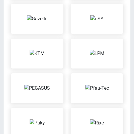
Inzahlungnahme möglich
Mit unserem Partner ENRA
Versicherung kannst Du bei uns
Wir nehmen Dein altes Fahrrad in
können Dein Fahrrad versichern
Zahlung
lassen
Kinder-Spielecke
Kaffee-Bar
Dein Kind hat bei uns die
Geniess bei uns eine Tasse Kaffee
Möglichkeit zu spielen, während
Du in aller Ruhe einkaufen kannst
Meisterbetrieb
Probefahrt möglich
Wir sind eingetragener
Probier Dein Wunschrad bei einer
Meisterbetrieb
Probefahrt aus