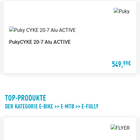
Wertgarantie-
Versicherungen
Mit der Wertgarantie
Versicherung kannst Du Dein
Puky
CYKE 20-7 Alu ACTIVE
Fahrrad günstig gegen Diebstahl
oder Schäden versichern lassen
549,
99€
TOP-PRODUKTE
DER KATEGORIE E-BIKE >> E-MTB >> E-FULLY