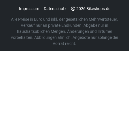
Impressum
Datenschutz
2026 Bikeshops.de
Alle Preise in Euro und inkl. der gesetzlichen Mehrwertsteuer.
Verkauf nur an private Endkunden. Abgabe nur in
haushaltsüblichen Mengen. Änderungen und Irrtümer
vorbehalten. Abbildungen ähnlich. Angebote nur solange der
Vorrat reicht.