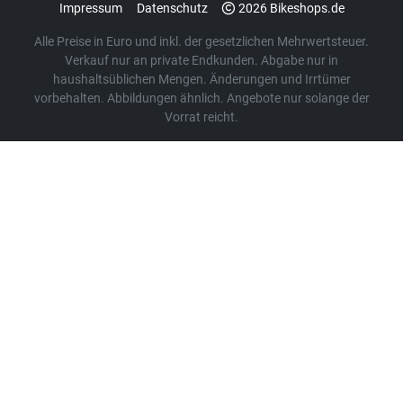
Impressum
Datenschutz
2026 Bikeshops.de
Alle Preise in Euro und inkl. der gesetzlichen Mehrwertsteuer.
Verkauf nur an private Endkunden. Abgabe nur in
haushaltsüblichen Mengen. Änderungen und Irrtümer
vorbehalten. Abbildungen ähnlich. Angebote nur solange der
Vorrat reicht.