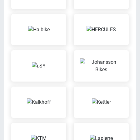
EasyCredit
Inzahlungnahme möglich
easyCredit
Wir nehmen Dein altes Fahrrad in
Zahlung
Meisterbetrieb
Probefahrt möglich
Wir sind eingetragener
Probier Dein Wunschrad bei einer
Meisterbetrieb
Probefahrt aus
Reparatur von
Servicerad
Fremdfahrzeugen
Während Dein Fahrrad repariert
Wir reparieren Dein Fahrrad auch
wird, stellen wir ein Servicerad zur
dann, wenn es nicht bei uns
Verfügung
gekauft wurde