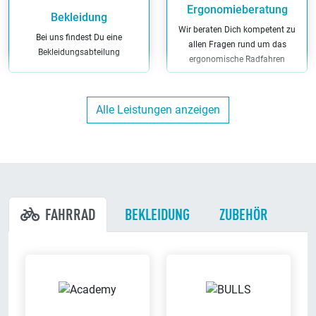
Ergonomieberatung
Bekleidung
Wir beraten Dich kompetent zu
Bei uns findest Du eine
allen Fragen rund um das
Bekleidungsabteilung
ergonomische Radfahren
Alle Leistungen anzeigen
Hol/Bring Service
Finanzierung
Wir holen Dein Fahrrad in
Wir haben maßgeschneiderte
näherem Umkreis ab und bringen
Finanzierungs-Angebote
es Dir wieder zurück
FAHRRAD
BEKLEIDUNG
ZUBEHÖR
Miet-Fahrräder
Kunden-Parkplätze
Bei uns kannst Du Dein Fahrrad
Du kannst direkt bei uns am
auch leihen
Ladenlokal parken