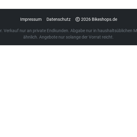
Impressum
Datenschutz
2026 Bikeshops.de
euer. Verkauf nur an private Endkunden. Abgabe nur in haushaltsübliche
ähnlich. Angebote nur solange der Vorrat reicht.