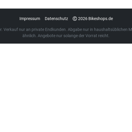
Impressum
Datenschutz
2026 Bikeshops.de
euer. Verkauf nur an private Endkunden. Abgabe nur in haushaltsübliche
ähnlich. Angebote nur solange der Vorrat reicht.