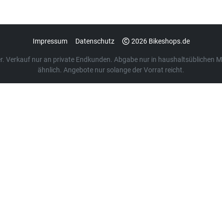
Impressum
Datenschutz
2026 Bikeshops.de
euer. Verkauf nur an private Endkunden. Abgabe nur in haushaltsübliche
ähnlich. Angebote nur solange der Vorrat reicht.