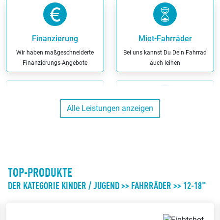
Finanzierung
Miet-Fahrräder
Wir haben maßgeschneiderte
Bei uns kannst Du Dein Fahrrad
Finanzierungs-Angebote
auch leihen
Alle Leistungen anzeigen
Versicherungs-
Kunden-Parkplätze
Leistungen
Du kannst direkt bei uns am
Bei uns kannst Du die richtige
Ladenlokal parken
Versicherung für Dein Fahrrad
TOP-PRODUKTE
DER KATEGORIE KINDER / JUGEND >> FAHRRÄDER >> 12-18"
Body-Scanning
Werkstatt