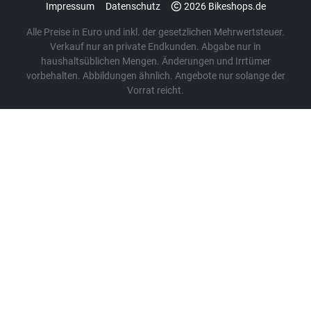
Impressum
Datenschutz
2026 Bikeshops.de
Alle Preise in Euro und inkl. der gesetzlichen Mehrwertsteuer.
Verkauf nur an private Endkunden. Abgabe nur in
haushaltsüblichen Mengen. Änderungen und Irrtümer
vorbehalten. Abbildungen ähnlich. Angebote nur solange der
Vorrat reicht.