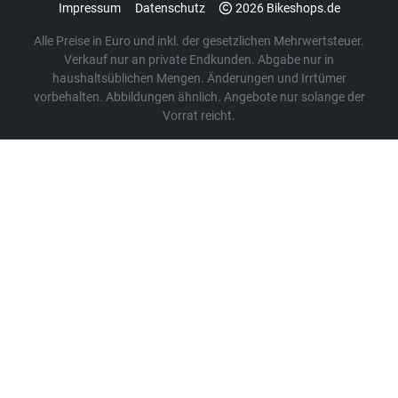
Impressum
Datenschutz
2026 Bikeshops.de
Alle Preise in Euro und inkl. der gesetzlichen Mehrwertsteuer.
Verkauf nur an private Endkunden. Abgabe nur in
haushaltsüblichen Mengen. Änderungen und Irrtümer
vorbehalten. Abbildungen ähnlich. Angebote nur solange der
Vorrat reicht.