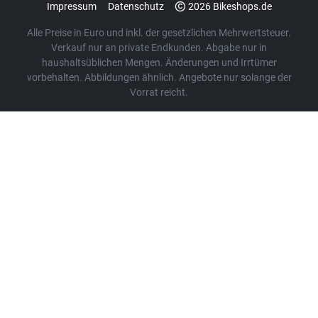
Impressum
Datenschutz
2026 Bikeshops.de
Alle Preise in Euro und inkl. der gesetzlichen Mehrwertsteuer.
Verkauf nur an private Endkunden. Abgabe nur in
haushaltsüblichen Mengen. Änderungen und Irrtümer
vorbehalten. Abbildungen ähnlich. Angebote nur solange der
Vorrat reicht.