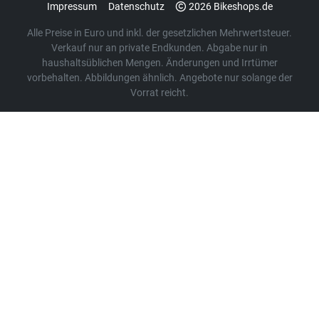
Impressum
Datenschutz
2026 Bikeshops.de
Alle Preise in Euro und inkl. der gesetzlichen Mehrwertsteuer.
Verkauf nur an private Endkunden. Abgabe nur in
haushaltsüblichen Mengen. Änderungen und Irrtümer
vorbehalten. Abbildungen ähnlich. Angebote nur solange der
Vorrat reicht.