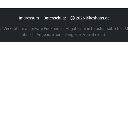
Impressum
Datenschutz
2026 Bikeshops.de
euer. Verkauf nur an private Endkunden. Abgabe nur in haushaltsübliche
ähnlich. Angebote nur solange der Vorrat reicht.