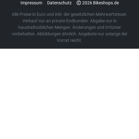
Impressum
Datenschutz
2026 Bikeshops.de
Alle Preise in Euro und inkl. der gesetzlichen Mehrwertsteuer.
Verkauf nur an private Endkunden. Abgabe nur in
haushaltsüblichen Mengen. Änderungen und Irrtümer
vorbehalten. Abbildungen ähnlich. Angebote nur solange der
Vorrat reicht.