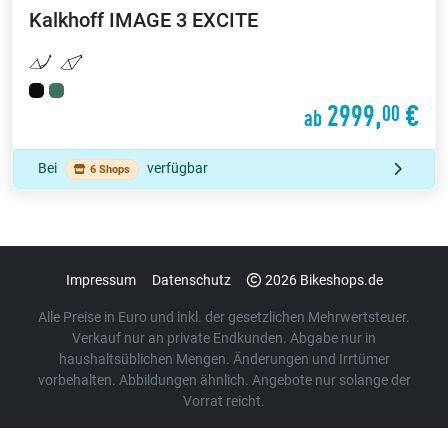
Kalkhoff
IMAGE 3 EXCITE
2999,
€
00
ab
Bei
verfügbar
6 Shops
Impressum
Datenschutz
2026 Bikeshops.de
Alle Preise in Euro und inkl. der gesetzlichen Mehrwertsteuer.
Verkauf nur an private Endkunden. Abgabe nur in
haushaltsüblichen Mengen. Änderungen und Irrtümer
vorbehalten. Abbildungen ähnlich. Angebote nur solange der
Vorrat reicht.