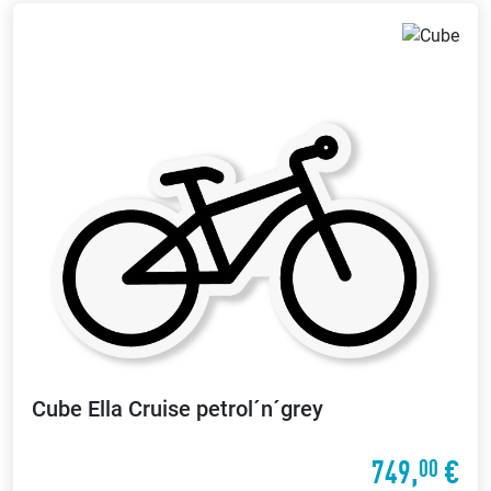
Cube
Ella Cruise petrol´n´grey
749,
€
00