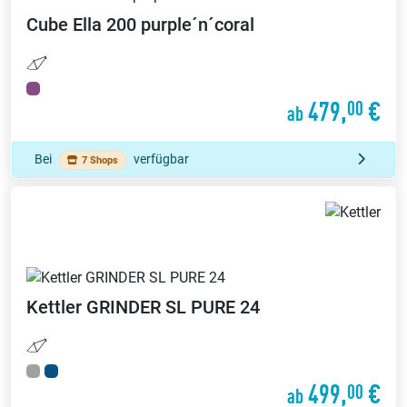
Cube
Ella 200 purple´n´coral
479,
€
00
ab
Bei
verfügbar
7 Shops
Kettler
GRINDER SL PURE 24
499,
€
00
ab